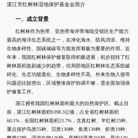
湛江市红树林湿地保护基金会简介
一、成立背景
红树林作为热带、亚热带海岸带海陆交错区生产能力
最高的海洋生态系统之一，在净化海水、防风消浪、维持
生物多样性、固碳储碳等方面发挥着极为重要的作用。近
年来，我国红树林保护修复取得积极进展，初步扭转了红
树林面积急剧减少的趋势，但局部地区红树林生态系统破
碎化、生态功能退化、生物多样性不高、外来生物入侵等
问题还比较突出，区域整体保护协调不够，需全面加强保
护修复工作。
湛江拥有我国红树林面积最大的自然保护区。截止目
前，湛江红树林面积6398.3公顷，占全省红树林面积
60.1%，全国红树林面积23.7%，含真红树、半红树25种、
重点保护鸟类55种、贝类130种、鱼类139种、虾类19种、
蟹类57种、浮游生物126种、底栖硅藻类256种、昆虫130