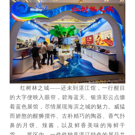
红树林之城——还未到湛江馆，一行醒目
的大字便映入眼帘，碧海蓝天、银浪彩云点缀
着蓝色展馆，尽情展现海滨之城的魅力。威猛
而娇憨的醒狮摆件、古朴精巧的陶器、香气扑
鼻的月饼、辣酱，以及鲜香美味的海鲜干
货……展区内，一件件独具湛江特色的展品共