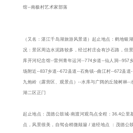
馆--南极村艺术家部落
（又名：湛江千岛湖旅游风景道）起止地点：鹤地银湖二
况：景区周边水泥路较多，经过村庄会有沙石路，但景色宜
库开河纪念馆--雷州青年运河--774乡道--仙人洞--957
场附近--837乡道--672县道--石角镇--曲江村--672县
九炮岭（露营区、观景点）--水库与广阔的丘陵树林--水库
湖二区正门
起止地点：茂德公鼓城-南渡河观鸟点全程：36.4公
点，风景很美，自驾会稍微颠簸 / 途经地点 ：茂德公鼓城-