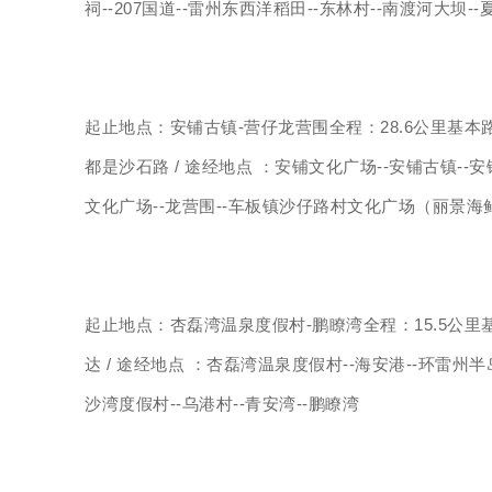
祠--207国道--雷州东西洋稻田--东林村--南渡河大坝-
起止地点：安铺古镇-营仔龙营围全程：28.6公里基
都是沙石路 / 途经地点 ：安铺文化广场--安铺古镇--安铺文
文化广场--龙营围--车板镇沙仔路村文化广场（丽景海
起止地点：杏磊湾温泉度假村-鹏瞭湾全程：15.5公
达 / 途经地点 ：杏磊湾温泉度假村--海安港--环雷州半
沙湾度假村--乌港村--青安湾--鹏瞭湾