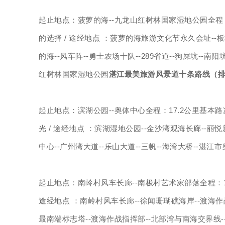
起止地点：菠萝的海--九龙山红树林国家湿地公园全程
的选择 / 途经地点 ：菠萝的海旅游文化节永久会址--板桥
的海--风车阵--勇士农场十队--289省道--狗屎坑--南
红树林国家湿地公园
湛江最美旅游风景道十条路线（
起止地点：滨湖公园--奥体中心全程：17.2公里基
光 / 途经地点 ：滨湖湿地公园--金沙湾观海长廊--丽
中心--广州湾大道--乐山大道--三帆--海湾大桥--湛
起止地点：南岭村风车长廊--南极村艺术家部落全程：1
途经地点 ：南岭村风车长廊--徐闻珊瑚礁海岸--渡海作
最南端标志塔--渡海作战指挥部--北部湾与南海交界线--