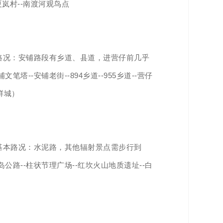
-夏岚村--南渡河观鸟点
本路况：安铺路段有乡道、县道，进营仔前几乎
笔塔--安铺老街--894乡道--955乡道--营仔
鲜城）
里基本路况：水泥路，其他辐射景点需步行到
岛公路--柱状节理广场--红坎火山地质遗址--白