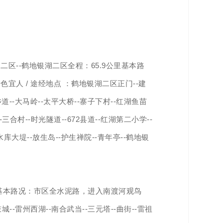
区--鹤地银湖二区全程：65.9公里基本路
人 / 途经地点 ：鹤地银湖二区正门--建
乡道--大马岭--太平大桥--寨子下村--红湖鱼苗
道--三合村--时光隧道--672县道--红湖第二小学--
大堤--放生岛--护生禅院--青年亭--鹤地银
里基本路况：市区全水泥路，进入南渡河观鸟
-雷州西湖--南合武当--三元塔--曲街--雷祖