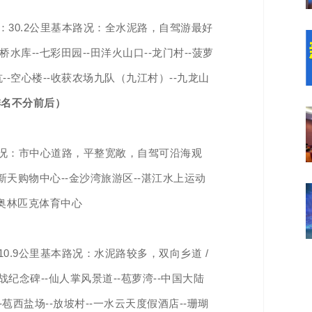
：30.2公里基本路况：全水泥路，自驾游最好
水库--七彩田园--田洋火山口--龙门村--菠萝
阳坑--空心楼--收获农场九队（九江村）--九龙山
排名不分前后）
本路况：市中心道路，平整宽敞，自驾可沿海观
悦新天购物中心--金沙湾旅游区--湛江水上运动
江市奥林匹克体育中心
0.9公里基本路况：水泥路较多，双向乡道 /
战纪念碑--仙人掌风景道--苞萝湾--中国大陆
苞西盐场--放坡村--一水云天度假酒店--珊瑚