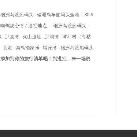
洲岛渡船码头--硇洲岛车船码头全程：30.9
驶心情 / 途经地点 ：硇洲岛渡船码头--
城--那宴湾--火山遗址--那洞湾--谭斗村（海枯
--北港--海岛渔家乐--铺仔湾--硇洲岛渡船码头
快添加到你的旅行清单吧！
到湛江，来一场说