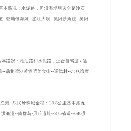
公里基本路况：水泥路，但沿海堤坝边全是沙石
--乾塘银海滩--鉴江大坝--吴阳沙角旋--吴阳
基本路况：柏油路和水泥路，适合自驾游 / 途
镇--鼎龙湾沙滩酒吧美食街--调德村--吉兆湾度
港--乐民珍珠城全程：18.8公里基本路况：
港--仙群岛-贝丘遗址--375省道--686县