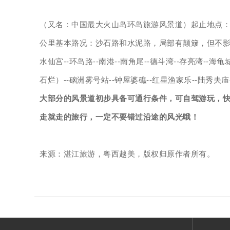
（又名：中国最大火山岛环岛旅游风景道）起止地点：硇
公里基本路况：沙石路和水泥路，局部有颠簸，但不影响驾
水仙宫--环岛路--南港--南角尾--德斗湾--存亮湾--海龟
石烂）--硇洲雾号站--钟屋婆礁--红星渔家乐--陆秀夫庙
大部分的风景道初步具备可通行条件，可自驾游玩，
走就走的旅行，一定不要错过沿途的风光哦！
来源：湛江旅游，粤西越美，版权归原作者所有。