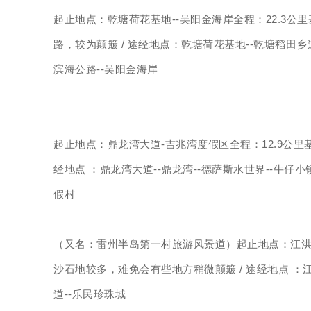
起止地点：乾塘荷花基地--吴阳金海岸全程：22.3
路，较为颠簸 / 途经地点：乾塘荷花基地--乾塘稻田乡道
滨海公路--吴阳金海岸
起止地点：鼎龙湾大道-吉兆湾度假区全程：12.9公里
经地点 ：鼎龙湾大道--鼎龙湾--德萨斯水世界--牛仔小
假村
（又名：雷州半岛第一村旅游风景道）起止地点：江洪渔
沙石地较多，难免会有些地方稍微颠簸 / 途经地点 ：江洪渔
道--乐民珍珠城